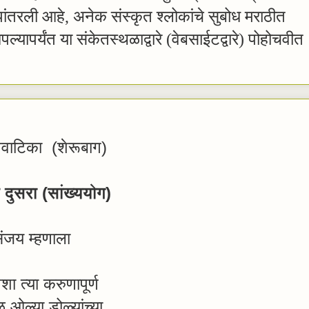
पांतरली आहे, अनेक संस्कृत श्लोकांचे सुबोध मराठीत
ल्यापर्यंत या संकेतस्थळाद्वारे (वेबसाईटद्वारे) पोहोचवीत
ुम्नवाटिका (शेरूबाग)
 दुसरा (सांख्ययोग)
ंजय म्हणाला
तशा त्या करुणापूर्ण
ळ ओल्या डोळ्यांच्या