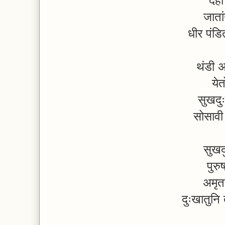
देह
जातां
धीर पं
थंडी 
ये
सुखदु
सोसाव
सुखद
पुरु
अमृत
दुःखातुन