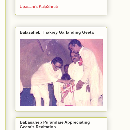
Upasani's KalpShruti
Balasaheb Thakrey Garlanding Geeta
Babasaheb Purandare Appreciating
Geeta's Recitation