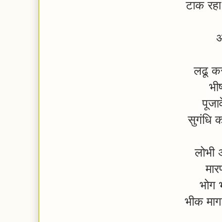
टाक रहा
अ
लढू कस
भीष
पूजा
सुगंधि 
लोभी 
मारण
भोग भ
भीक मा