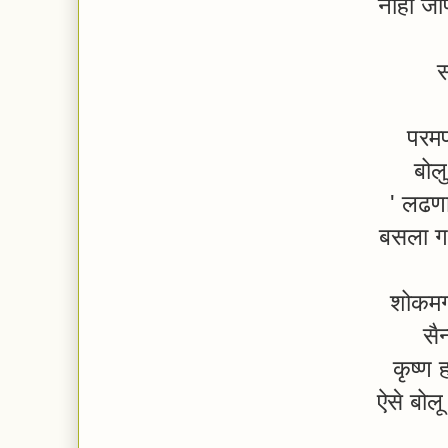
नाही ज
स
परमप
बोल
' लढणा
बसला ग
शोकमग्
सैन
कृष्ण 
ऐसे ब