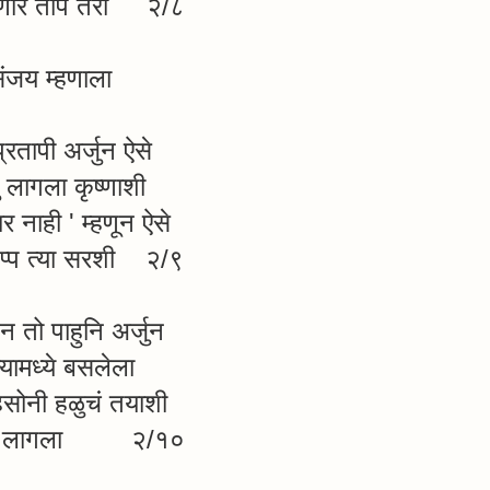
ाणार ताप तरी २/८
ंजय म्हणाला
्रतापी अर्जुन ऐसे
ु लागला कृष्णाशी
र नाही ' म्हणून ऐसे
प्प त्या सरशी २/९
न तो पाहुनि अर्जुन
्यामध्ये बसलेला
हसोनी हळुचं तयाशी
ोलू लागला २/१०