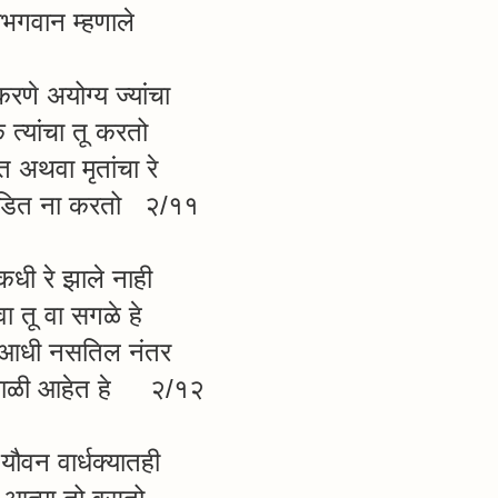
ीभगवान म्हणाले
णे अयोग्य ज्यांचा
 त्यांचा तू करतो
त अथवा मृतांचा रे
ंडित ना करतो २/११
कधी रे झाले नाही
वा तू वा सगळे हे
े आधी नसतिल नंतर
 काळी आहेत हे २/१२
 यौवन वार्धक्यातही