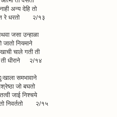
ी आत्मा तो वसतो
नाही अन्य देहि तो
डित रे धरतो २/१३
अथवा जसा उन्हाळा
तो जातो नियमाने
ःखाची चाले गती ती
ी ती धीराने २/१४
ुःखाला समभावाने
षश्रेष्ठा जो बघतो
तत्वी जाई निश्चये
ि तो निवर्ततो २/१५