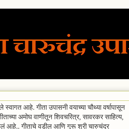
े स्वागत आहे.
गीता उपासनी वयाच्या चौथ्या वर्षापासून
त गीताच्या अमोघ वाणीतून शिवचरित्र, सावरकर साहित्य,
चलं आहे..
गीताचे वडील आणि गुरू श्री चारुचंद्र