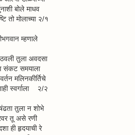
जुनाशी बोले माधव
्टि तो मोलाच्या २/१
रीभगवान म्हणाले
आठवली तुला अवदसा
 संकट समयाला
र्तन मलिनकीर्तिचे
नाही स्वर्गाला २/२
ंढता तुला न शोभे
रवर तू असे रणी
णदशा ही हृदयाची रे