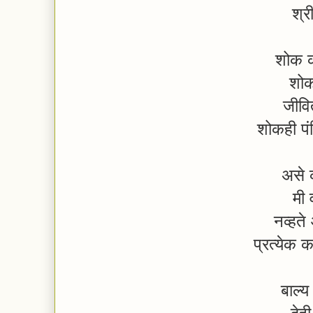
श्र
शोक कर
शोक
जीवि
शोकही प
असे 
मी 
नव्हत
प्रत्येक
बाल्य