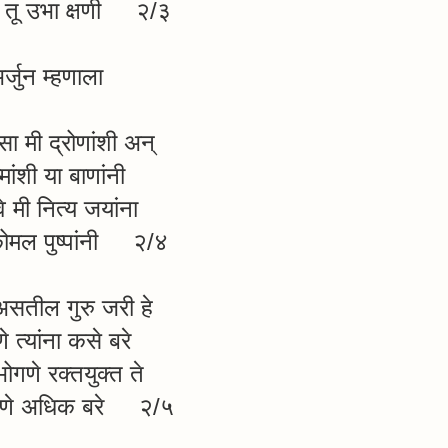
 तू उभा क्षणी २/३
र्जुन म्हणाला
ा मी द्रोणांशी अन्
्मांशी या बाणांनी
वे मी नित्य जयांना
कोमल पुष्पांनी २/४
असतील गुरु जरी हे
े त्यांना कसे बरे
ोगणे रक्तयुक्त ते
गणे अधिक बरे २/५