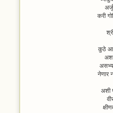
अर्
करी गोष
श्
कुठे 
अशा
असभ्यव
नेणार 
अशी ष
वी
क्षी