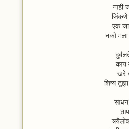
नाही ज
जिंकणे
एक जाण
नको मला
दुर्ब
काय 
खरे 
शिष्य तु
साधन 
ताप
त्र्यैल