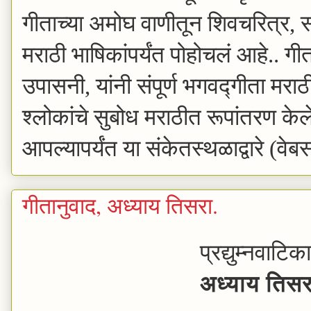
गीताच्या अमोघ वाणीतून शिवचरित्र,
मराठी भाषिकांपर्यंत पोहोचलं आहे..
गीत
उपासनी, यांनी संपूर्ण भगवद्गीता मरा
श्लोकांचे सुबोध मराठीत रूपांतरण केल
आपल्यापर्यंत या संकेतस्थळाद्वारे (वे
गीतानुवाद, अध्याय तिसरा.
प्रद्युम्नवाटि
अध्याय तिसर