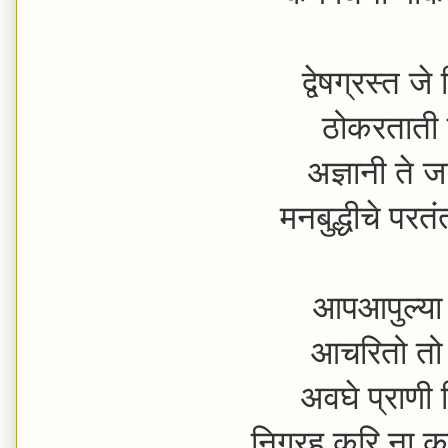
द्वेषग्रस्त ज
ठोकरताती स
अज्ञानी ते ज
मनबुद्धीचे पर
आपआपुल्या न
आचरितो तो ज
अवघे प्राणी 
निग्रह करि ना 