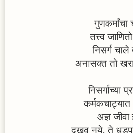
गुणकर्मांचा
तत्त्व जाणित
निसर्ग चाले 
अनासक्त तो खर
निसर्गाच्या प
कर्मकचाट्या
अज्ञ जीवा ज
दुखवु नये, ते 