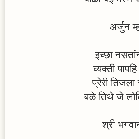
अर्जुन म
इच्छा नसतांन
व्यक्ती पापह
प्रेरी तिजला 
बळे तिथे जे ल
श्री भगवान