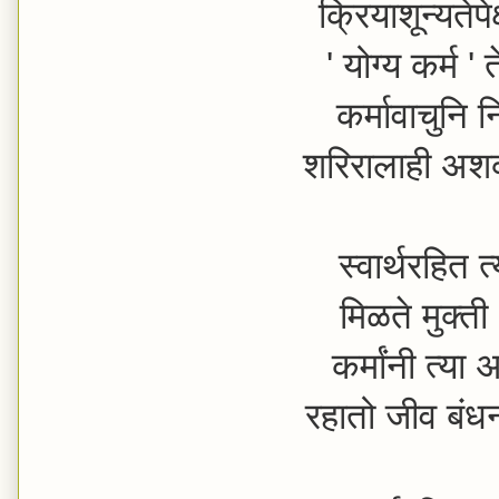
क्रियाशून्यतेप
' योग्य कर्म ' त
कर्मावाचुनि न
शरिरालाही अश
स्वार्थरहित त्
मिळते मुक्त
कर्मांनी त्या
रहातो जीव बं