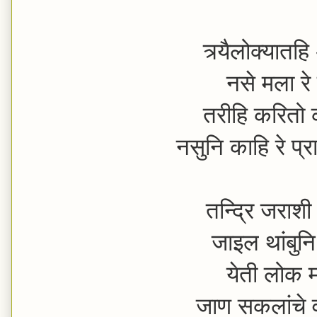
त्र्यैलोक्यातहि
नसे मला रे 
तरीहि करितो 
नसुनि काहि रे प्
तन्द्रि जराश
जाइल थांबुनि
येती लोक मा
जाण सकलांचे 