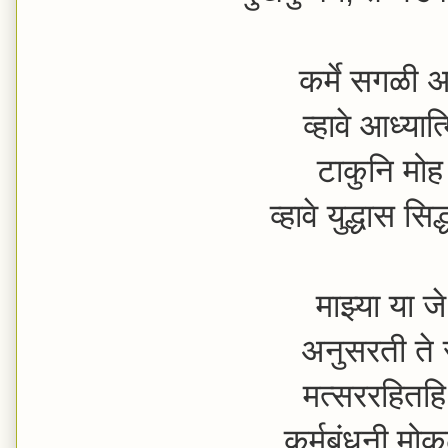
कर्मे सगळी अ
व्हावे आध्यात
टाकुनि मोह 
व्हावे युद्धास स
माझ्या या ज
अनुसरती ते
मत्सररहितहि श
कर्मबंधनी म