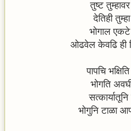
तुष्ट तुम्हाव
देतिही तुम्ह
भोगाल एकटे
ओढवेल केवढि ही 
पापचि भक्षिति
भोगति अवघी 
सत्कार्यातून
भोगुनि टाळा आ