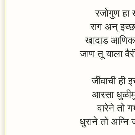
रजोगुण हा ख
राग अन् इच्छा
खादाड आणिक 
जाण तू याला व
जीवाची ही इच
आरसा धुळीम
वारेने तो गर
धुराने तो अग्