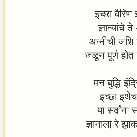
इच्छा वैरिण 
ज्ञान्यांचे त
अग्नीची जशि 
जळून पूर्ण ह
मन बुद्धि इं
इच्छा इथेच
या सर्वांना 
ज्ञानाला रे झ