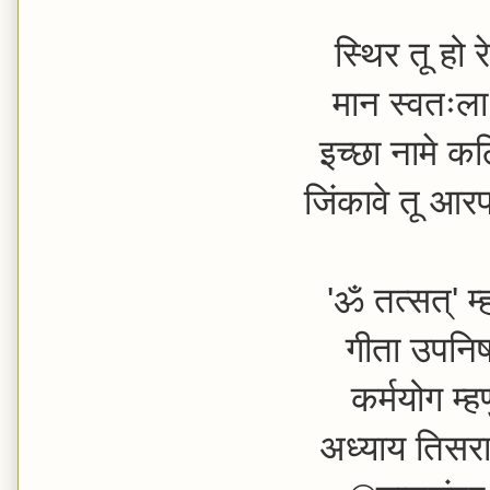
स्थिर तू हो रे 
मान स्वतःला 
इच्छा नामे क
जिंकावे तू आ
'ॐ तत्सत्' म
गीता उपनि
कर्मयोग म्
अध्याय तिसर