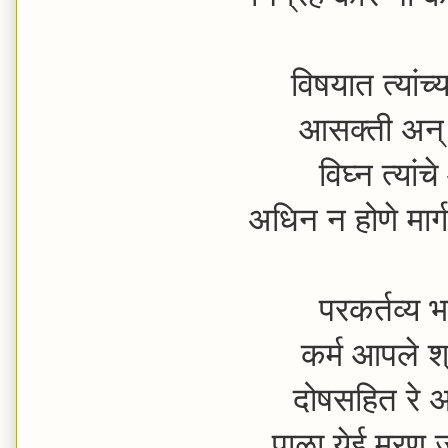
विषयात त्यांच्य
आसक्ती अन् द
विघ्न त्यांचे
अधिन न होणे मा
परकर्तव्य भ
कर्म आपले श्
दोषसहित रे अ
पाळा येई मरण