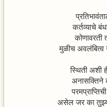
प्रतिभावंता
कर्तव्याचे ब
कोणावरती त्
मुळीच अवलंबित्
स्थिती अशी ही
अनासक्तिने 
परमप्राप्तिची 
असेल जर का तुझ