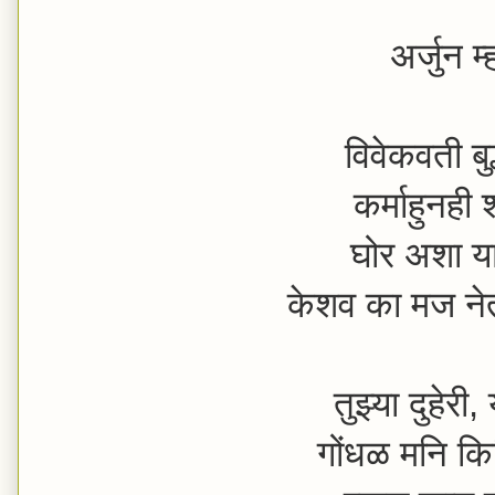
अर्जुन म
विवेकवती बु
कर्माहुनही श
घोर अशा या य
केशव का मज ने
तुझ्या दुहेरी
गोंधळ मनि क