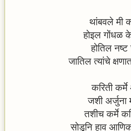
थांबवले मी क
होइल गोंधळ 
होतिल नष्ट
जातिल त्यांचे क्ष
करिती कर्मे
जशी अर्जुना
तशीच कर्मे कर
सोडुनि हाव आण