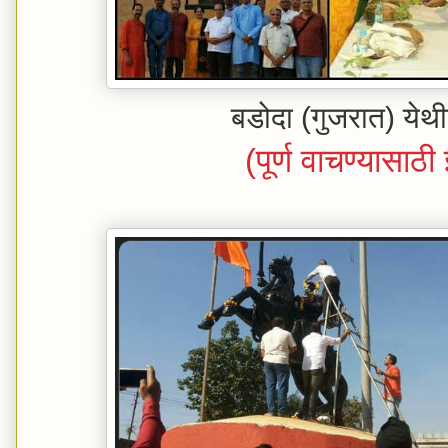
बडोदा (गुजरात) येथील 
(पूर्ण वाचण्यासाठ