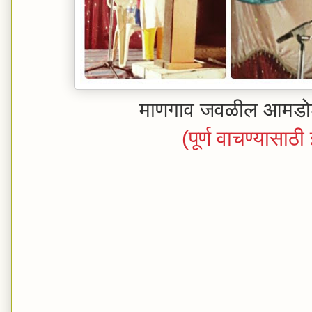
माणगाव जवळील आमडोश
(पूर्ण वाचण्यासाठ