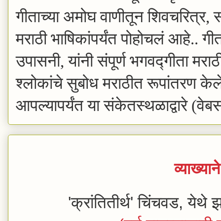
गीताच्या अमोघ वाणीतून शिवचरित्र,
मराठी भाषिकांपर्यंत पोहोचलं आहे..
गीत
उपासनी, यांनी संपूर्ण भगवद्गीता मरा
श्लोकांचे सुबोध मराठीत रूपांतरण केल
आपल्यापर्यंत या संकेतस्थळाद्वारे (वे
व्याख्याने 
'क्रांतितीर्थ' चिंचवड, येथे झा