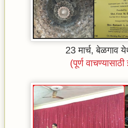
23 मार्च, बेळगाव येथी
(पूर्ण वाचण्यासाठ